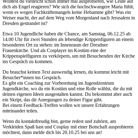
Wolltest du vielleicht schon immer mal ausprobieren, wie Leute auf
dich als Engel reagieren? Wie sich die hochschwangere Maria fühlt,
wenn es wegen Fachkräftemangels keine Hebamme gibt? Was ein
Weiser macht, der auf dem Weg vom Morgenland nach Jerusalem in
Dresden gestrandet ist?
Etwa 10 Jugendliche haben die Chance, am Samstag, 06.12.25 ab
14.00 Uhr für zwei Stunden als lebendige Krippenfiguren an einem
besonderen Ort zu stehen: im Innenraum der Dresdner
Frauenkirche. Und als Cosplayer im Kostüm eine der
Krippenspielfiguren zu verkörpern, um mit Besuchenden der Kirche
ins Gespräch zu kommen.
Du brauchst keinen Text auswendig lernen, du kommst leicht mit
Besucher*innen ins Gespräch.
Es gibt ein Coaching zur Vorbereitung im Jugendzentrum
Jugendkirche, wo du ein Kostüm und eine Rolle wählst, die du mit
deinen eigenen Ideen ausgestalten kannst. Du bekommst aber auch
ein Skript, das dir Anregungen zu deiner Figur gibt.
Bei einem Feedback-Treffen wollen wir unsere Erfahrungen
miteinander teilen.
Wenn du kontaktfreudig bist, gerne redest und zuhörst, am
Verkleiden Spaß hast und Cosplay mit einer Botschaft ausprobieren
möchtest, dann melde dich bis 20.10.25 bei uns an!