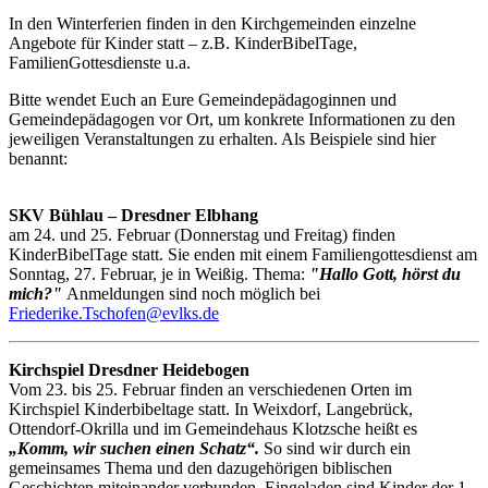
In den Winterferien finden in den Kirchgemeinden einzelne
Angebote für Kinder statt – z.B. KinderBibelTage,
FamilienGottesdienste u.a.
Bitte wendet Euch an Eure Gemeindepädagoginnen und
Gemeindepädagogen vor Ort, um konkrete Informationen zu den
jeweiligen Veranstaltungen zu erhalten. Als Beispiele sind hier
benannt:
SKV Bühlau – Dresdner Elbhang
am 24. und 25. Februar (Donnerstag und Freitag) finden
KinderBibelTage statt. Sie enden mit einem Familiengottesdienst am
Sonntag, 27. Februar, je in Weißig. Thema:
"Hallo Gott, hörst du
mich?"
Anmeldungen sind noch möglich bei
Friederike.Tschofen@evlks.de
Kirchspiel Dresdner Heidebogen
Vom 23. bis 25. Februar finden an verschiedenen Orten im
Kirchspiel Kinderbibeltage statt. In Weixdorf, Langebrück,
Ottendorf-Okrilla und im Gemeindehaus Klotzsche heißt es
„Komm, wir suchen einen Schatz“.
So sind wir durch ein
gemeinsames Thema und den dazugehörigen biblischen
Geschichten miteinander verbunden. Eingeladen sind Kinder der 1.