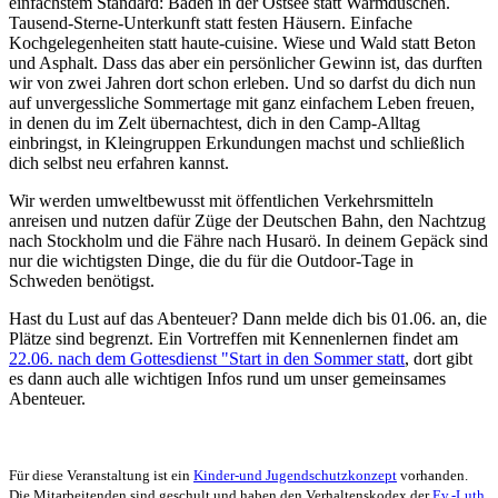
einfachstem Standard: Baden in der Ostsee statt Warmduschen.
Tausend-Sterne-Unterkunft statt festen Häusern. Einfache
Kochgelegenheiten statt haute-cuisine. Wiese und Wald statt Beton
und Asphalt. Dass das aber ein persönlicher Gewinn ist, das durften
wir von zwei Jahren dort schon erleben. Und so darfst du dich nun
auf unvergessliche Sommertage mit ganz einfachem Leben freuen,
in denen du im Zelt übernachtest, dich in den Camp-Alltag
einbringst, in Kleingruppen Erkundungen machst und schließlich
dich selbst neu erfahren kannst.
Wir werden umweltbewusst mit öffentlichen Verkehrsmitteln
anreisen und nutzen dafür Züge der Deutschen Bahn, den Nachtzug
nach Stockholm und die Fähre nach Husarö. In deinem Gepäck sind
nur die wichtigsten Dinge, die du für die Outdoor-Tage in
Schweden benötigst.
Hast du Lust auf das Abenteuer? Dann melde dich bis 01.06. an, die
Plätze sind begrenzt. Ein Vortreffen mit Kennenlernen findet am
22.06. nach dem Gottesdienst "Start in den Sommer statt
, dort gibt
es dann auch alle wichtigen Infos rund um unser gemeinsames
Abenteuer.
Für diese Veranstaltung ist ein
Kinder-und Jugendschutzkonzept
vorhanden.
Die Mitarbeitenden sind geschult und haben den Verhaltenskodex der
Ev.-Luth.